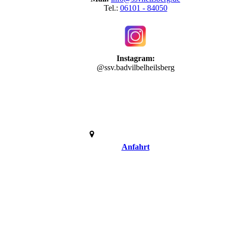
Tel.:
06101 - 84050
Instagram:
@ssv.badvilbelheilsberg
Anfahrt