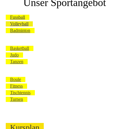
Unser Sportangebot
Fussball
Volleyball
Badminton
Basketball
Judo
Tanzen
Boule
Fitness
Tischtennis
Turnen
Kursplan